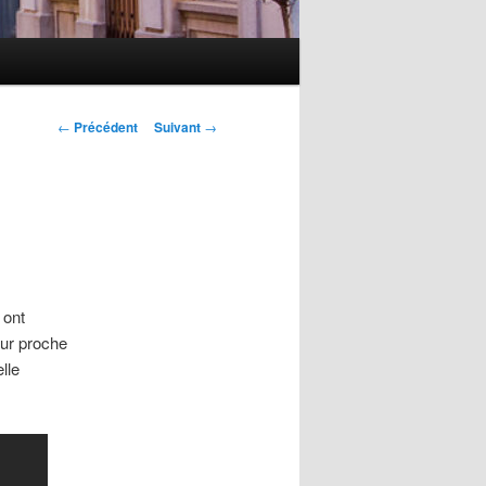
Navigation
←
Précédent
Suivant
→
des
articles
 ont
eur proche
lle