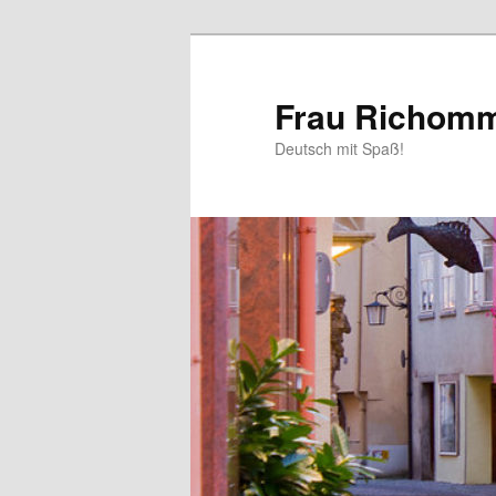
Aller
au
contenu
Frau Richom
principal
Deutsch mit Spaß!