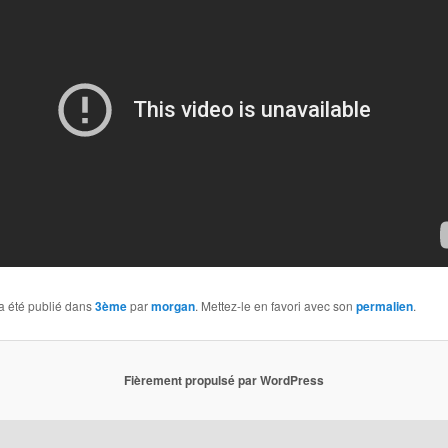
a été publié dans
3ème
par
morgan
. Mettez-le en favori avec son
permalien
.
Fièrement propulsé par WordPress