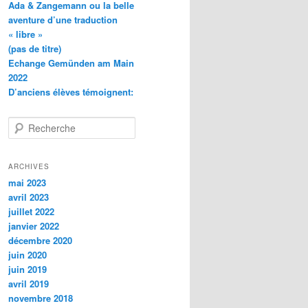
Ada & Zangemann ou la belle
aventure d’une traduction
« libre »
(pas de titre)
Echange Gemünden am Main
2022
D’anciens élèves témoignent:
R
e
c
h
ARCHIVES
e
mai 2023
r
avril 2023
c
juillet 2022
h
janvier 2022
e
décembre 2020
juin 2020
juin 2019
avril 2019
novembre 2018