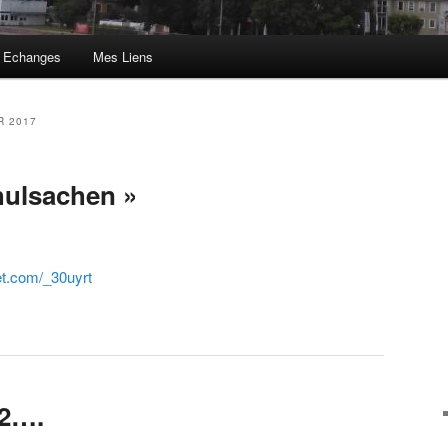
 Echanges
Mes Liens
R 2017
hulsachen »
let.com/_30uyrt
12….