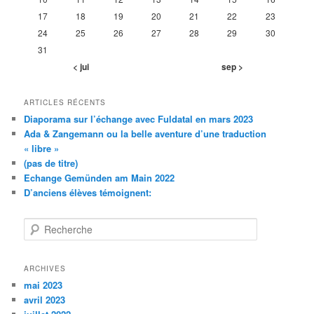
17
18
19
20
21
22
23
24
25
26
27
28
29
30
31
< jui
sep >
ARTICLES RÉCENTS
Diaporama sur l’échange avec Fuldatal en mars 2023
Ada & Zangemann ou la belle aventure d’une traduction
« libre »
(pas de titre)
Echange Gemünden am Main 2022
D’anciens élèves témoignent:
R
e
c
h
ARCHIVES
e
mai 2023
r
avril 2023
c