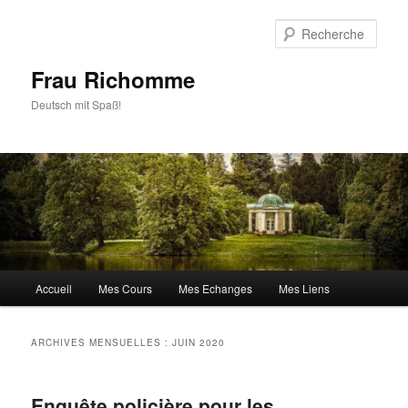
Aller
Aller
au
au
Rech
contenu
contenu
principal
secondaire
Frau Richomme
Deutsch mit Spaß!
Menu
Accueil
Mes Cours
Mes Echanges
Mes Liens
principal
ARCHIVES MENSUELLES :
JUIN 2020
Enquête policière pour les