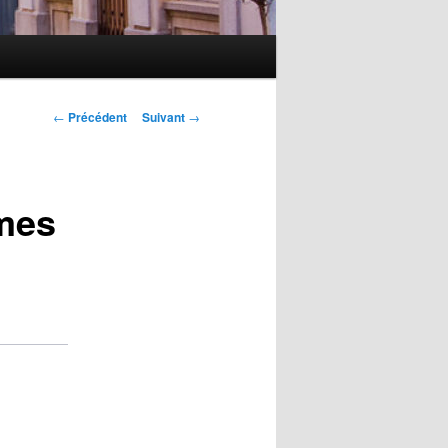
Navigation
←
Précédent
Suivant
→
des
articles
èmes