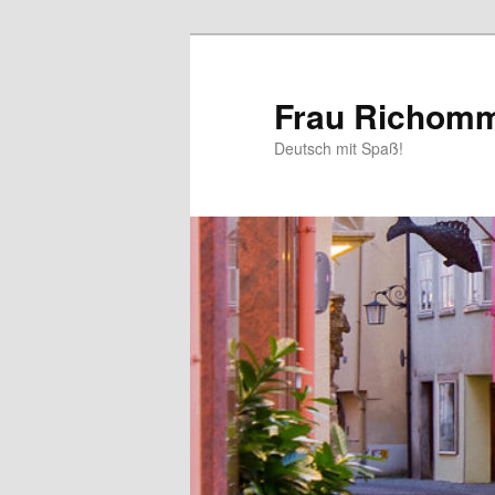
Aller
au
contenu
Frau Richom
principal
Deutsch mit Spaß!