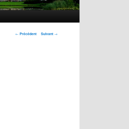
Navigation
←
Précédent
Suivant
→
des
articles