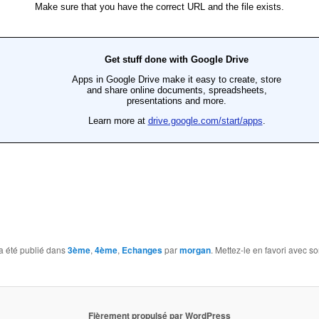
a été publié dans
3ème
,
4ème
,
Echanges
par
morgan
. Mettez-le en favori avec s
Fièrement propulsé par WordPress