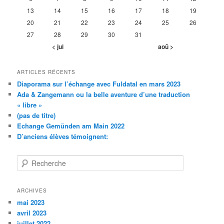
13
14
15
16
17
18
19
20
21
22
23
24
25
26
27
28
29
30
31
< jui
aoû >
ARTICLES RÉCENTS
Diaporama sur l’échange avec Fuldatal en mars 2023
Ada & Zangemann ou la belle aventure d’une traduction
« libre »
(pas de titre)
Echange Gemünden am Main 2022
D’anciens élèves témoignent:
R
e
c
h
ARCHIVES
e
mai 2023
r
avril 2023
c
juillet 2022