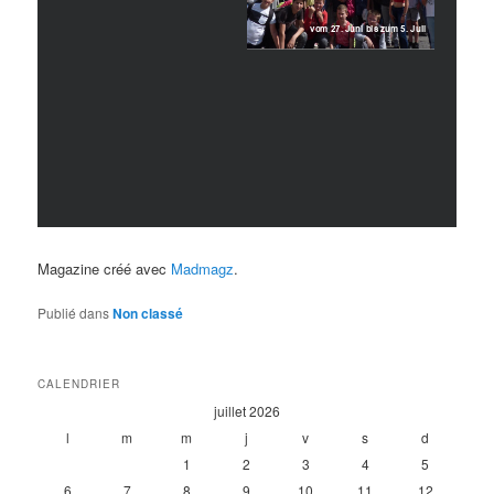
Magazine créé avec
Madmagz
.
Publié dans
Non classé
CALENDRIER
juillet 2026
l
m
m
j
v
s
d
1
2
3
4
5
6
7
8
9
10
11
12