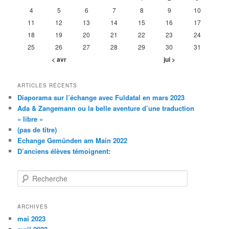
4
5
6
7
8
9
10
11
12
13
14
15
16
17
18
19
20
21
22
23
24
25
26
27
28
29
30
31
< avr
jui >
ARTICLES RÉCENTS
Diaporama sur l’échange avec Fuldatal en mars 2023
Ada & Zangemann ou la belle aventure d’une traduction
« libre »
(pas de titre)
Echange Gemünden am Main 2022
D’anciens élèves témoignent:
R
e
c
h
ARCHIVES
e
mai 2023
r