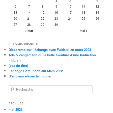
1
2
3
4
5
6
7
8
9
10
11
12
13
14
15
16
17
18
19
20
21
22
23
24
25
26
27
28
29
30
< mar
mai >
ARTICLES RÉCENTS
Diaporama sur l’échange avec Fuldatal en mars 2023
Ada & Zangemann ou la belle aventure d’une traduction
« libre »
(pas de titre)
Echange Gemünden am Main 2022
D’anciens élèves témoignent:
R
e
c
h
ARCHIVES
e
mai 2023
r