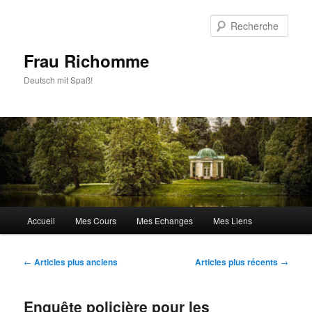
Aller
Aller
au
au
Rech
contenu
contenu
principal
secondaire
Frau Richomme
Deutsch mit Spaß!
Menu
Accueil
Mes Cours
Mes Echanges
Mes Liens
principal
Navigation
←
Articles plus anciens
Articles plus récents
→
des
articles
Enquête policière pour les