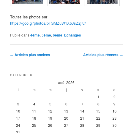
Toutes les photos sur
https://goo.gl/photos/bTGMZuW1X5JsZ2jK7
Publié dans
4ème
,
5ème
,
6ème
,
Echanges
Navigation
←
Articles plus anciens
Articles plus récents
→
des
articles
CALENDRIER
août 2026
l
m
m
j
v
s
d
1
2
3
4
5
6
7
8
9
10
11
12
13
14
15
16
17
18
19
20
21
22
23
24
25
26
27
28
29
30
31