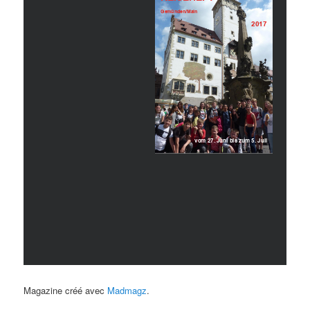
Magazine créé avec
Madmagz
.