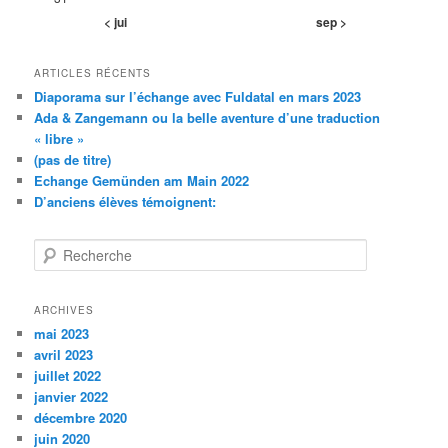
< jui
sep >
ARTICLES RÉCENTS
Diaporama sur l’échange avec Fuldatal en mars 2023
Ada & Zangemann ou la belle aventure d’une traduction
« libre »
(pas de titre)
Echange Gemünden am Main 2022
D’anciens élèves témoignent:
R
e
c
h
ARCHIVES
e
mai 2023
r
avril 2023
c
juillet 2022
h
janvier 2022
e
décembre 2020
juin 2020