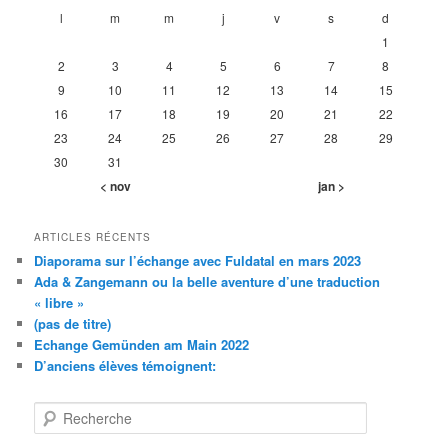
l
m
m
j
v
s
d
1
2
3
4
5
6
7
8
9
10
11
12
13
14
15
16
17
18
19
20
21
22
23
24
25
26
27
28
29
30
31
< nov
jan >
ARTICLES RÉCENTS
Diaporama sur l’échange avec Fuldatal en mars 2023
Ada & Zangemann ou la belle aventure d’une traduction
« libre »
(pas de titre)
Echange Gemünden am Main 2022
D’anciens élèves témoignent:
R
e