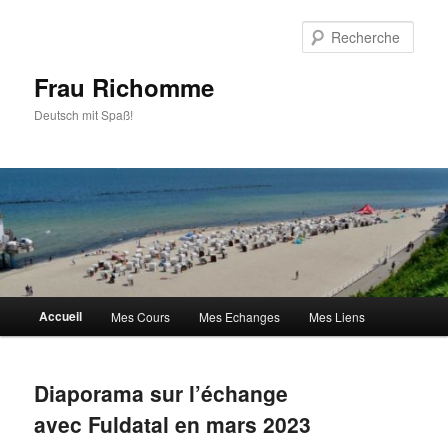
Aller
Aller
au
au
Rech
contenu
contenu
principal
secondaire
Frau Richomme
Deutsch mit Spaß!
Menu
Accueil
Mes Cours
Mes Echanges
Mes Liens
principal
Diaporama sur l’échange
avec Fuldatal en mars 2023