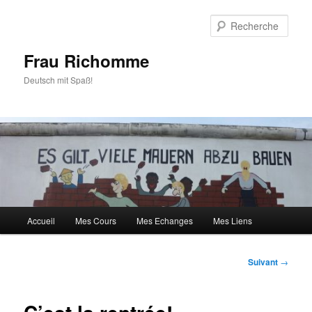
Aller
au
Rech
contenu
principal
Frau Richomme
Deutsch mit Spaß!
Menu
Accueil
Mes Cours
Mes Echanges
Mes Liens
principal
Navigation
Suivant
→
des
articles