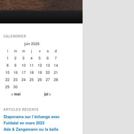
CALENDRIER
juin 2026
l
m
m
j
v
s
d
1
2
3
4
5
6
7
8
9
10
11
12
13
14
15
16
17
18
19
20
21
22
23
24
25
26
27
28
29
30
< mai
jui >
ARTICLES RÉCENTS
Diaporama sur l’échange avec
Fuldatal en mars 2023
Ada & Zangemann ou la belle