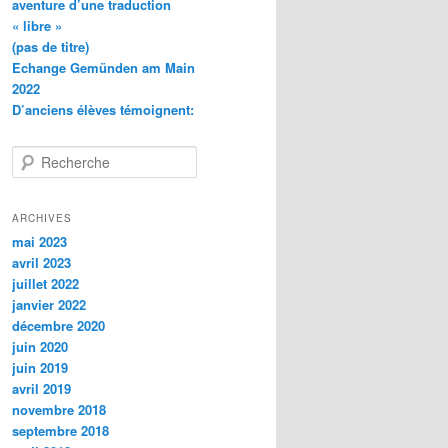
aventure d’une traduction
« libre »
(pas de titre)
Echange Gemünden am Main
2022
D’anciens élèves témoignent:
R
e
c
h
ARCHIVES
e
mai 2023
r
avril 2023
c
juillet 2022
h
janvier 2022
e
décembre 2020
juin 2020
juin 2019
avril 2019
novembre 2018
septembre 2018