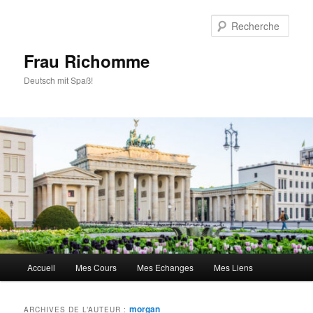
Aller
Aller
au
au
Rech
contenu
contenu
principal
secondaire
Frau Richomme
Deutsch mit Spaß!
Menu
Accueil
Mes Cours
Mes Echanges
Mes Liens
principal
morgan
ARCHIVES DE L’AUTEUR :