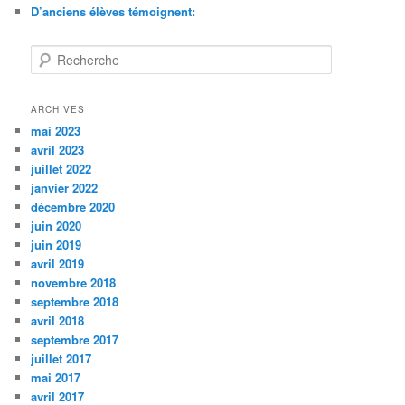
D’anciens élèves témoignent:
R
e
c
h
ARCHIVES
e
mai 2023
r
avril 2023
c
juillet 2022
h
janvier 2022
e
décembre 2020
juin 2020
juin 2019
avril 2019
novembre 2018
septembre 2018
avril 2018
septembre 2017
juillet 2017
mai 2017
avril 2017