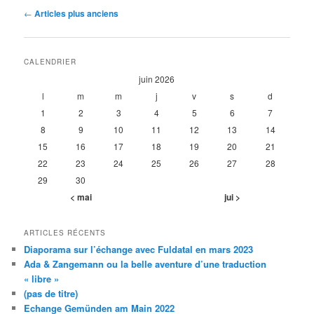
Navigation
←
Articles plus anciens
des
articles
CALENDRIER
juin 2026
l
m
m
j
v
s
d
1
2
3
4
5
6
7
8
9
10
11
12
13
14
15
16
17
18
19
20
21
22
23
24
25
26
27
28
29
30
< mai
jui >
ARTICLES RÉCENTS
Diaporama sur l’échange avec Fuldatal en mars 2023
Ada & Zangemann ou la belle aventure d’une traduction
« libre »
(pas de titre)
Echange Gemünden am Main 2022