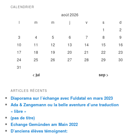
CALENDRIER
août 2026
l
m
m
j
v
s
d
1
2
3
4
5
6
7
8
9
10
11
12
13
14
15
16
17
18
19
20
21
22
23
24
25
26
27
28
29
30
31
< jui
sep >
ARTICLES RÉCENTS
Diaporama sur l’échange avec Fuldatal en mars 2023
Ada & Zangemann ou la belle aventure d’une traduction
« libre »
(pas de titre)
Echange Gemünden am Main 2022
D’anciens élèves témoignent: