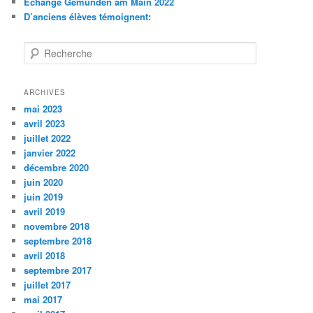
Echange Gemünden am Main 2022
D’anciens élèves témoignent:
R
e
c
h
ARCHIVES
e
mai 2023
r
avril 2023
c
juillet 2022
h
janvier 2022
e
décembre 2020
juin 2020
juin 2019
avril 2019
novembre 2018
septembre 2018
avril 2018
septembre 2017
juillet 2017
mai 2017