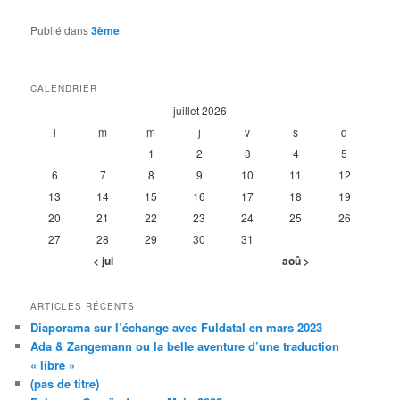
Publié dans
3ème
CALENDRIER
juillet 2026
l
m
m
j
v
s
d
1
2
3
4
5
6
7
8
9
10
11
12
13
14
15
16
17
18
19
20
21
22
23
24
25
26
27
28
29
30
31
< jui
aoû >
ARTICLES RÉCENTS
Diaporama sur l’échange avec Fuldatal en mars 2023
Ada & Zangemann ou la belle aventure d’une traduction
« libre »
(pas de titre)